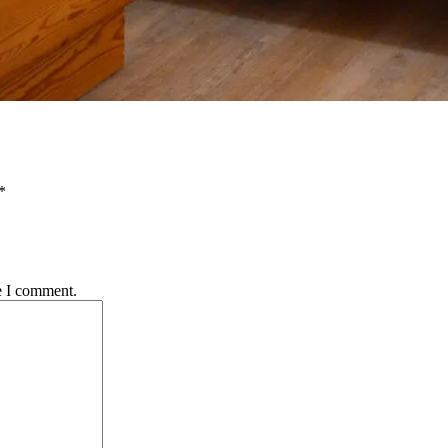
*
e I comment.