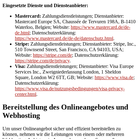
Eingesetzte Dienste und Diensteanbieter:
Mastercard:
Zahlungsdienstleistungen; Dienstanbieter:
Mastercard Europe SA, Chaussée de Tervuren 198A, B-1410
Waterloo, Belgien; Website:
https://www.mastercard.de/de-
de.html
; Datenschutzerklärung:
https://www.mastercard.de/de-de/datenschutz.html
.
Stripe:
Zahlungsdienstleistungen; Dienstanbieter: Stripe, Inc.,
510 Townsend Street, San Francisco, CA 94103, USA;
Website:
https://stripe.com/de
; Datenschutzerklärung:
https://stripe.com/de/privacy
.
Visa:
Zahlungsdienstleistungen; Dienstanbieter: Visa Europe
Services Inc., Zweigniederlassung London, 1 Sheldon
Square, London W2 6TT, GB; Website:
https://www.visa.de
;
Datenschutzerklärung:
https://www.visa.de/nutzungsbedingungen/visa-privacy-
center.html
.
Bereitstellung des Onlineangebotes und
Webhosting
Um unser Onlineangebot sicher und effizient bereitstellen zu
können, nehmen wir die Leistungen von einem oder mehreren