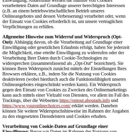
Einwilligung. Andernfalls werden die mithilfe von Cookies
verarbeiteten Daten auf Grundlage unserer berechtigten Interessen
(z.B. an einem betriebswirtschaftlichen Betrieb unseres
Onlineangebotes und dessen Verbesserung) verarbeitet oder, wenn
der Einsatz von Cookies erforderlich ist, um unsere vertraglichen
Verpflichtungen zu erfüllen.
Allgemeine Hinweise zum Widerruf und Widerspruch (Opt-
Out):
Abhängig davon, ob die Verarbeitung auf Grundlage einer
Einwilligung oder gesetzlichen Erlaubnis erfolgt, haben Sie jederzeit
die Möglichkeit, eine erteilte Einwilligung zu widerrufen oder der
Verarbeitung Ihrer Daten durch Cookie-Technologien zu
widersprechen (zusammenfassend als „Opt-Out“ bezeichnet). Sie
können Ihren Widerspruch zunächst mittels der Einstellungen Ihres
Browsers erklären, z.B., indem Sie die Nutzung von Cookies
deaktivieren (wobei hierdurch auch die Funktionsfähigkeit unseres
Onlineangebotes eingeschränkt werden kann). Ein Widerspruch
gegen den Einsatz von Cookies zu Zwecken des Onlinemarketings
kann auch mittels einer Vielzahl von Diensten, vor allem im Fall des
Trackings, über die Webseiten
https://optout.aboutads.info
und
https://www.youronlinechoices.com/
erklärt werden. Daneben
können Sie weitere Widerspruchshinweise im Rahmen der Angaben
zu den eingesetzten Dienstleistern und Cookies erhalten.
Verarbeitung von Cookie-Daten auf Grundlage einer
Einwilligung
: Bevor wir Daten im Rahmen der Nutzung von