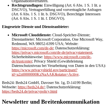
Organisationsverfahren.
Rechtsgrundlagen:
Einwilligung (Art. 6 Abs. 1 S. 1 lit. a
DSGVO), Vertragserfüllung und vorvertragliche Anfragen
(Art. 6 Abs. 1 S. 1 lit. b. DSGVO), Berechtigte Interessen
(Art. 6 Abs. 1 S. 1 lit. f. DSGVO).
Eingesetzte Dienste und Diensteanbieter:
Microsoft Clouddienste:
Cloud-Speicher-Dienste;
Dienstanbieter: Microsoft Corporation, One Microsoft Way,
Redmond, WA 98052-6399 USA; Website:
https://microsoft.com/de-de
; Datenschutzerklärung:
https://privacy.microsoft.com/de-de/privacystatement
,
Sicherheitshinweise:
https://www.microsoft.com/de-
de/trustcenter
; Privacy Shield (Gewährleistung
Datenschutzniveau bei Verarbeitung von Daten in den USA):
https://www.privacyshield.gov/participant?
id=a2zt0000000KzNaAAK&status=Active
.
Beds24: Beds24 GmbH, Davoser Str. 1g, D-14199 Berlin;
Webseite:
https://beds24.de/
; Datenschutzerklärung:
https://beds24.de/privacypolicy.html
Newsletter und Breitenkommunikation