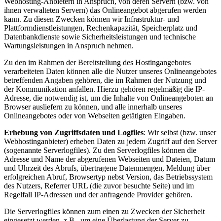
Webhosting-Anbietern in Anspruch, von deren Servern (bzw. von
ihnen verwalteten Servern) das Onlineangebot abgerufen werden
kann. Zu diesen Zwecken können wir Infrastruktur- und
Plattformdienstleistungen, Rechenkapazität, Speicherplatz und
Datenbankdienste sowie Sicherheitsleistungen und technische
Wartungsleistungen in Anspruch nehmen.
Zu den im Rahmen der Bereitstellung des Hostingangebotes
verarbeiteten Daten können alle die Nutzer unseres Onlineangebotes
betreffenden Angaben gehören, die im Rahmen der Nutzung und
der Kommunikation anfallen. Hierzu gehören regelmäßig die IP-
Adresse, die notwendig ist, um die Inhalte von Onlineangeboten an
Browser ausliefern zu können, und alle innerhalb unseres
Onlineangebotes oder von Webseiten getätigten Eingaben.
Erhebung von Zugriffsdaten und Logfiles
: Wir selbst (bzw. unser
Webhostinganbieter) erheben Daten zu jedem Zugriff auf den Server
(sogenannte Serverlogfiles). Zu den Serverlogfiles können die
Adresse und Name der abgerufenen Webseiten und Dateien, Datum
und Uhrzeit des Abrufs, übertragene Datenmengen, Meldung über
erfolgreichen Abruf, Browsertyp nebst Version, das Betriebssystem
des Nutzers, Referrer URL (die zuvor besuchte Seite) und im
Regelfall IP-Adressen und der anfragende Provider gehören.
Die Serverlogfiles können zum einen zu Zwecken der Sicherheit
eingesetzt werden, z.B., um eine Überlastung der Server zu