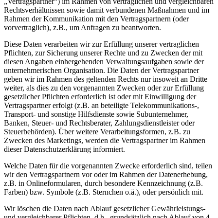
„Vertragspartner“) im Rahmen von vertraglichen und vergleichbaren
Rechtsverhältnissen sowie damit verbundenen Maßnahmen und im
Rahmen der Kommunikation mit den Vertragspartnern (oder
vorvertraglich), z.B., um Anfragen zu beantworten.
Diese Daten verarbeiten wir zur Erfüllung unserer vertraglichen
Pflichten, zur Sicherung unserer Rechte und zu Zwecken der mit
diesen Angaben einhergehenden Verwaltungsaufgaben sowie der
unternehmerischen Organisation. Die Daten der Vertragspartner
geben wir im Rahmen des geltenden Rechts nur insoweit an Dritte
weiter, als dies zu den vorgenannten Zwecken oder zur Erfüllung
gesetzlicher Pflichten erforderlich ist oder mit Einwilligung der
Vertragspartner erfolgt (z.B. an beteiligte Telekommunikations-,
Transport- und sonstige Hilfsdienste sowie Subunternehmer,
Banken, Steuer- und Rechtsberater, Zahlungsdienstleister oder
Steuerbehörden). Über weitere Verarbeitungsformen, z.B. zu
Zwecken des Marketings, werden die Vertragspartner im Rahmen
dieser Datenschutzerklärung informiert.
Welche Daten für die vorgenannten Zwecke erforderlich sind, teilen
wir den Vertragspartnern vor oder im Rahmen der Datenerhebung,
z.B. in Onlineformularen, durch besondere Kennzeichnung (z.B.
Farben) bzw. Symbole (z.B. Sternchen o.ä.), oder persönlich mit.
Wir löschen die Daten nach Ablauf gesetzlicher Gewährleistungs-
und vergleichbarer Pflichten, d.h., grundsätzlich nach Ablauf von 4