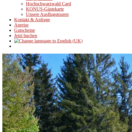
Hochschwarzwald Card
KONUS-Gästekarte
Unsere Ausflugstouren
Kontakt & Anfrage
Anreise
Gutscheine
Jetzt buchen