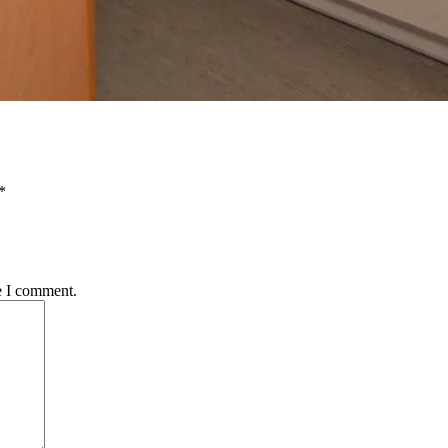
*
e I comment.