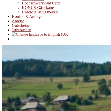
Hochschwarzwald Card
KONUS-Gästekarte
Unsere Ausflugstouren
Kontakt & Anfrage
Anreise
Gutscheine
Jetzt buchen